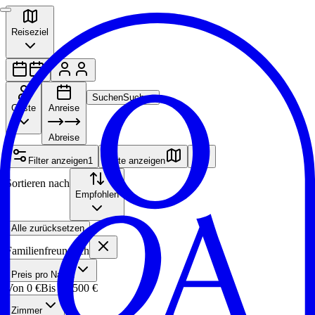
Reiseziel
Suchen
Suchen
Gäste
Anreise
Abreise
Filter anzeigen
1
Karte anzeigen
Sortieren nach
Empfohlen
Alle zurücksetzen
Familienfreundlich
Preis pro Nacht
Von
0 €
Bis
12.500 €
Zimmer