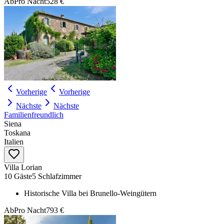
Ab
Pro Nacht
528 €
Vorherige
Vorherige
Nächste
Nächste
Familienfreundlich
Siena
Toskana
Italien
Villa Lorian
10 Gäste
5 Schlafzimmer
Historische Villa bei Brunello-Weingütern
Ab
Pro Nacht
793 €