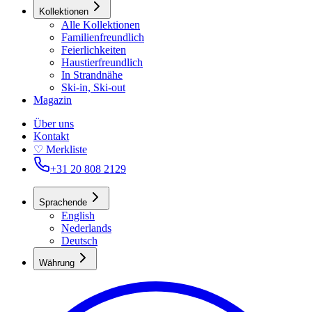
Kollektionen
Alle Kollektionen
Familienfreundlich
Feierlichkeiten
Haustierfreundlich
In Strandnähe
Ski-in, Ski-out
Magazin
Über uns
Kontakt
♡ Merkliste
+31 20 808 2129
Sprachen
de
English
Nederlands
Deutsch
Währung