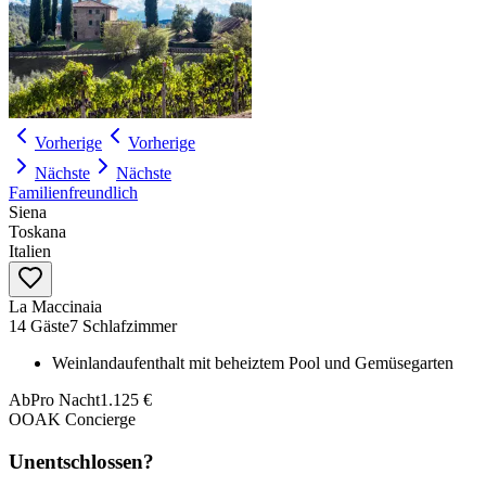
Vorherige
Vorherige
Nächste
Nächste
Familienfreundlich
Siena
Toskana
Italien
La Maccinaia
14 Gäste
7 Schlafzimmer
Weinlandaufenthalt mit beheiztem Pool und Gemüsegarten
Ab
Pro Nacht
1.125 €
OOAK Concierge
Unentschlossen?