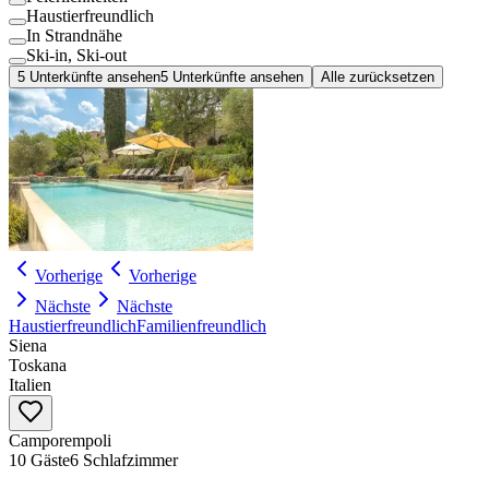
Haustierfreundlich
In Strandnähe
Ski-in, Ski-out
5 Unterkünfte ansehen
5 Unterkünfte ansehen
Alle zurücksetzen
Vorherige
Vorherige
Nächste
Nächste
Haustierfreundlich
Familienfreundlich
Siena
Toskana
Italien
Camporempoli
10 Gäste
6 Schlafzimmer