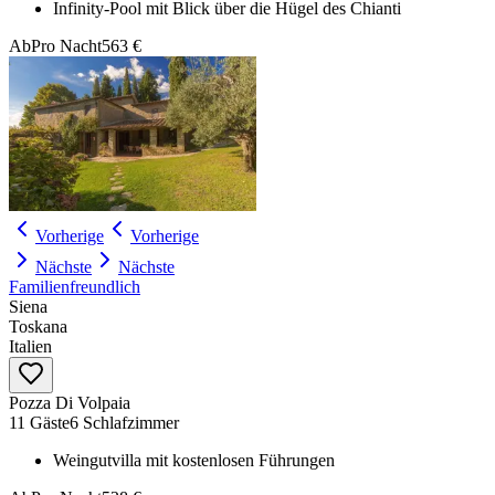
Infinity-Pool mit Blick über die Hügel des Chianti
Ab
Pro Nacht
563 €
Vorherige
Vorherige
Nächste
Nächste
Familienfreundlich
Siena
Toskana
Italien
Pozza Di Volpaia
11 Gäste
6 Schlafzimmer
Weingutvilla mit kostenlosen Führungen