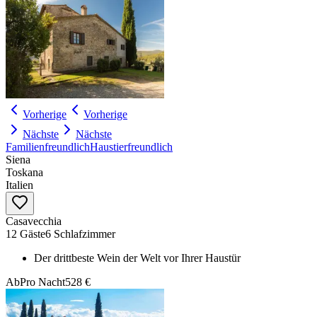
Vorherige
Vorherige
Nächste
Nächste
Familienfreundlich
Haustierfreundlich
Siena
Toskana
Italien
Casavecchia
12 Gäste
6 Schlafzimmer
Der drittbeste Wein der Welt vor Ihrer Haustür
Ab
Pro Nacht
528 €