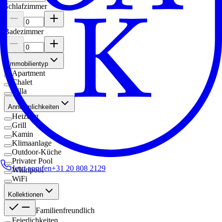
Schlafzimmer
Badezimmer
Immobilientyp
Apartment
Chalet
Villa
Annehmlichkeiten
Heizung
Grill
Kamin
Klimaanlage
Outdoor-Küche
Privater Pool
Jetzt anrufen
+31 20 808 2129
Whirlpool
WiFi
Kollektionen
Familienfreundlich
Feierlichkeiten