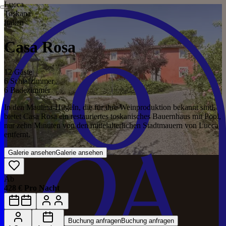
Lucca
Toskana
Italien
Casa Rosa
12 Gäste
6 Schlafzimmer
6 Badezimmer
In den Maulina-Hügeln, die für ihre Weinproduktion bekannt sind,
bietet Casa Rosa ein restauriertes toskanisches Bauernhaus mit Pool,
nur zehn Minuten von den mittelalterlichen Stadtmauern von Lucca
entfernt.
Galerie ansehen
Galerie ansehen
Ab
428 € Pro Nacht
Buchung anfragen
Buchung anfragen