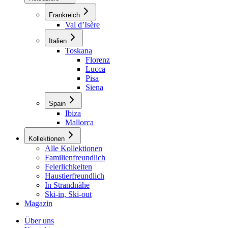
Frankreich
Val d’Isère
Italien
Toskana
Florenz
Lucca
Pisa
Siena
Spain
Ibiza
Mallorca
Kollektionen
Alle Kollektionen
Familienfreundlich
Feierlichkeiten
Haustierfreundlich
In Strandnähe
Ski-in, Ski-out
Magazin
Über uns