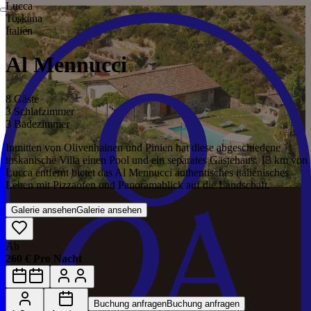
Lucca
Toskana
Italien
Al Mennucci
8 Gäste
3 Schlafzimmer
3 Badezimmer
Inmitten von Olivenhainen und Pinien hat diese abgeschiedene
toskanische Villa einen Pool und ein separates Gästehaus. 13 km von
Lucca entfernt bietet das Al Mennucci authentisches italienisches
Leben mit Pizzaofen und Panoramablick auf die Landschaft.
Galerie ansehen
Galerie ansehen
Ab
260 € Pro Nacht
Buchung anfragen
Buchung anfragen