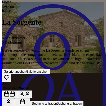
Lucca
Toskana
Italien
La Sorgente
12 Gäste
6 Schlafzimmer
6 Badezimmer
Die restaurierte Olivenmühle La Sorgente wurde zu einem
Familienparadies umgebaut und bietet sechs Schlafzimmer mit Bad
und einen Meerwasserpool in den toskanischen Hügeln. Nur wenige
Minuten vom Dorf entfernt, zwischen Lucca und der Versiliaküste.
Galerie ansehen
Galerie ansehen
Ab
700 € Pro Nacht
Buchung anfragen
Buchung anfragen