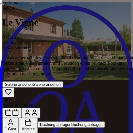
Toskana
Italien
Le Vigne
6 Gäste
3 Schlafzimmer
3 Badezimmer
Etwas außerhalb des Dorfes Colle di Compito bietet diese klimatisiert
toskanische Villa Familien und Freunden einen privaten Pool und
Garten. Mit Lucca nur 15 Minuten entfernt, ist sie perfekt gelegen zu
Erkunden der Umgebung.
Galerie ansehen
Galerie ansehen
Ab
426 € Pro Nacht
Buchung anfragen
Buchung anfragen
1 Gast
Anreise