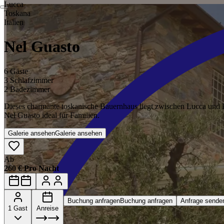
Lucca
Toskana
Italien
Nel Guasto
6 Gäste
3 Schlafzimmer
2 Badezimmer
Dieses charmante toskanische Bauernhaus liegt zwischen Lucca und Pi
Nel Guasto ideal für Familien.
Galerie ansehen
Galerie ansehen
Ab
260 € Pro Nacht
Buchung anfragen
Buchung anfragen
Anfrage sende
1 Gast
Anreise