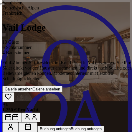
Val‑d'Isère
Französische Alpen
Frankreich
Vail Lodge
10 Gäste
5 Schlafzimmer
4 Badezimmer
Fünf-Zimmer-Ski-Residenz im Rond Point in Val d'Isère, wo Sie Ihre
Skier direkt vor der Haustür anschnallen und direkt nach Solaise oder
Bellevarde gleiten können. Modernes Interieur mit flexiblen
Schlafmöglichkeiten.
Galerie ansehen
Galerie ansehen
Ab
1.250 € Pro Nacht
Buchung anfragen
Buchung anfragen