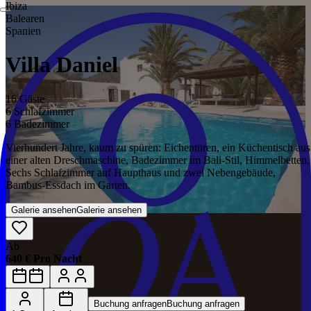
Ibiza
Balearen
Spanien
Villa Daniel
16 Gäste
6 Schlafzimmer
6 Badezimmer
Vierhundert Jahre, kaum zu spüren: Eichentüren, ein Küchentisch aus
einer alten Dreschmaschine, Badezimmer im Bali-Stil, Himmelbetten.
Sechs Schlafzimmer auf Haupthaus und zwei Nebengebäude,
Bambus-Essdach im Garten.
Galerie ansehen
Galerie ansehen
Ab
640 € Pro Nacht
Buchung anfragen
Buchung anfragen