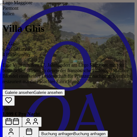
Lago Maggiore
Piemont
Italien
Villa Ghis
12 Gäste
6 Schlafzimmer
4 Badezimmer
Eine Villa aus dem 17. Jahrhundert am Lago Maggiore mit vier
botanischen Gärten, in denen der französische Philosoph Maurice
Blondel einst seiner Leidenschaft für Pflanzen nachging. Kürzlich
restauriert mit durchdachter Einrichtung.
Galerie ansehen
Galerie ansehen
Ab
1.999 € Pro Nacht
Buchung anfragen
Buchung anfragen