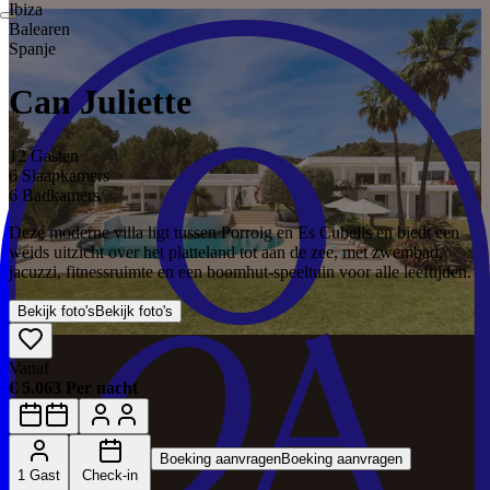
Ibiza
Balearen
Spanje
Can Juliette
12 Gasten
6 Slaapkamers
6 Badkamers
Deze moderne villa ligt tussen Porroig en Es Cubells en biedt een
weids uitzicht over het platteland tot aan de zee, met zwembad,
jacuzzi, fitnessruimte en een boomhut-speeltuin voor alle leeftijden.
Bekijk foto's
Bekijk foto's
Vanaf
€ 5.063 Per nacht
Boeking aanvragen
Boeking aanvragen
1 Gast
Check-in