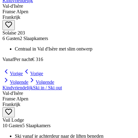
Kindvriendelijk
Val‑d'Isère
Franse Alpen
Frankrijk
Solaise 203
6 Gasten
2 Slaapkamers
Centraal in Val d'Isère met slim ontwerp
Vanaf
Per nacht
€ 316
Vorige
Vorige
Volgende
Volgende
Kindvriendelijk
Ski in / Ski out
Val‑d'Isère
Franse Alpen
Frankrijk
Vail Lodge
10 Gasten
5 Slaapkamers
Ski vanaf je achterdeur naar de liften beneden