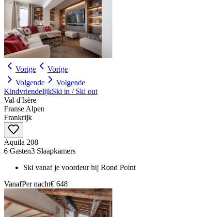
Vorige
Vorige
Volgende
Volgende
Kindvriendelijk
Ski in / Ski out
Val‑d'Isère
Franse Alpen
Frankrijk
Aquila 208
6 Gasten
3 Slaapkamers
Ski vanaf je voordeur bij Rond Point
Vanaf
Per nacht
€ 648