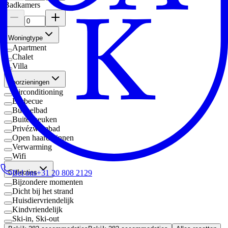
Badkamers
Woningtype
Apartment
Chalet
Villa
Voorzieningen
Airconditioning
Barbecue
Bubbelbad
Buitenkeuken
Privézwembad
Open haard binnen
Verwarming
Wifi
Bel ons
+31 20 808 2129
Collecties
Bijzondere momenten
Dicht bij het strand
Huisdiervriendelijk
Kindvriendelijk
Ski-in, Ski-out