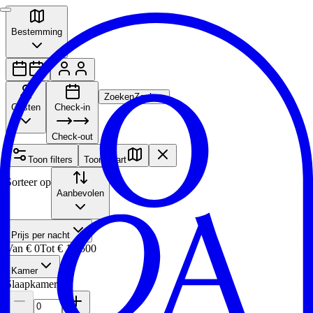
Bestemming
Zoeken
Zoeken
Gasten
Check-in
Check-out
Toon filters
Toon kaart
Sorteer op
Aanbevolen
Prijs per nacht
Van
€ 0
Tot
€ 12.500
Kamer
Slaapkamers