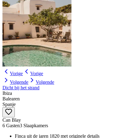
Vorige
Vorige
Volgende
Volgende
Dicht bij het strand
Ibiza
Balearen
Spanje
Can Blay
6 Gasten
3 Slaapkamers
Finca uit de jaren 1820 met originele details