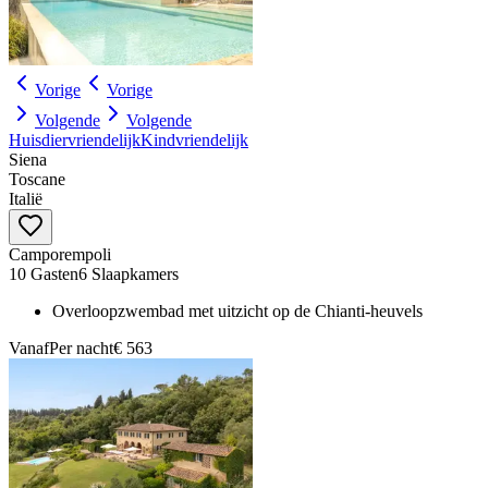
Vorige
Vorige
Volgende
Volgende
Huisdiervriendelijk
Kindvriendelijk
Siena
Toscane
Italië
Camporempoli
10 Gasten
6 Slaapkamers
Overloopzwembad met uitzicht op de Chianti-heuvels
Vanaf
Per nacht
€ 563