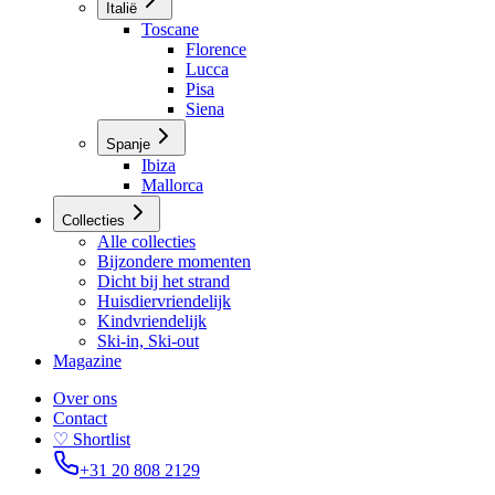
Italië
Toscane
Florence
Lucca
Pisa
Siena
Spanje
Ibiza
Mallorca
Collecties
Alle collecties
Bijzondere momenten
Dicht bij het strand
Huisdiervriendelijk
Kindvriendelijk
Ski-in, Ski-out
Magazine
Over ons
Contact
♡ Shortlist
+31 20 808 2129