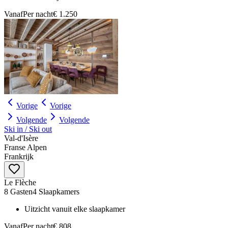
Vanaf
Per nacht
€ 1.250
Vorige
Vorige
Volgende
Volgende
Ski in / Ski out
Val‑d'Isère
Franse Alpen
Frankrijk
Le Flèche
8 Gasten
4 Slaapkamers
Uitzicht vanuit elke slaapkamer
Vanaf
Per nacht
€ 808