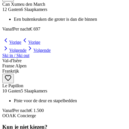
Can Xumeu den March
12 Gasten
6 Slaapkamers
Een buitenkeuken die groter is dan die binnen
Vanaf
Per nacht
€ 697
Vorige
Vorige
Volgende
Volgende
Ski in / Ski out
Val‑d'Isère
Franse Alpen
Frankrijk
Le Papillon
10 Gasten
5 Slaapkamers
Piste voor de deur en stapelbedden
Vanaf
Per nacht
€ 1.500
OOAK Concierge
Kun je niet kiezen?