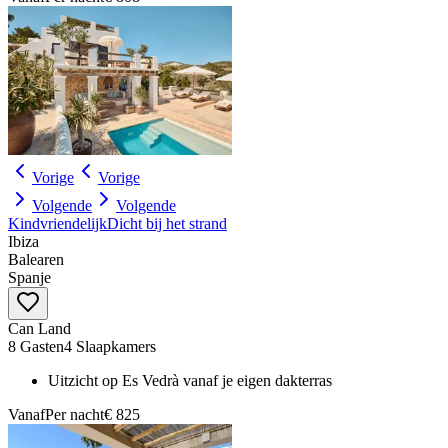
Vorige
Vorige
Volgende
Volgende
Kindvriendelijk
Dicht bij het strand
Ibiza
Balearen
Spanje
Can Land
8 Gasten
4 Slaapkamers
Uitzicht op Es Vedrà vanaf je eigen dakterras
Vanaf
Per nacht
€ 825