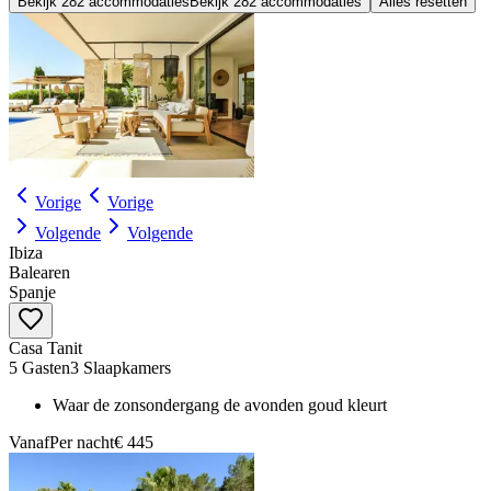
Bekijk 282 accommodaties
Bekijk 282 accommodaties
Alles resetten
Vorige
Vorige
Volgende
Volgende
Ibiza
Balearen
Spanje
Casa Tanit
5 Gasten
3 Slaapkamers
Waar de zonsondergang de avonden goud kleurt
Vanaf
Per nacht
€ 445