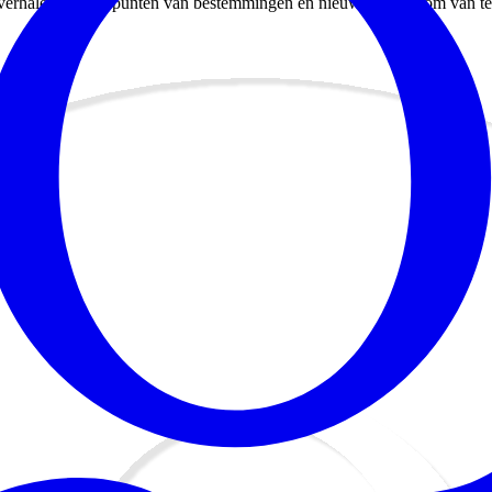
eisverhalen, hoogtepunten van bestemmingen en nieuwe huizen om van te 