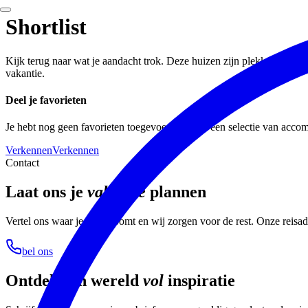
Shortlist
Kijk terug naar wat je aandacht trok. Deze huizen zijn plekken waar g
vakantie.
Deel je favorieten
Je hebt nog geen favorieten toegevoegd. Maak een selectie van accomm
Verkennen
Verkennen
Contact
Laat ons je
vakantie
plannen
Vertel ons waar je van droomt en wij zorgen voor de rest. Onze reisa
bel ons
Ontdek een wereld
vol
inspiratie