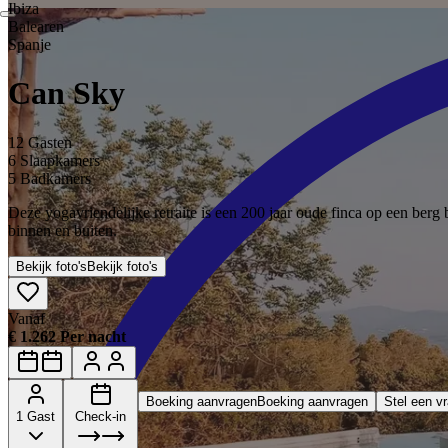
Ibiza
Balearen
Spanje
Can Sky
12 Gasten
6 Slaapkamers
5 Badkamers
Deze yogavriendelijke retraite is een 200 jaar oude finca op een berg 
binnen en buiten.
Bekijk foto's
Bekijk foto's
Vanaf
€ 1.262 Per nacht
Boeking aanvragen
Boeking aanvragen
Stel een v
1 Gast
Check-in