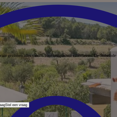
ar gezinnen alles vinden voor ontspannen eilandleven. De omheinde vil
raag
Stel een vraag