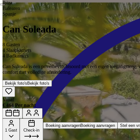
Ibiza
Balearen
Spanje
Can Soleada
8 Gasten
4 Slaapkamers
4 Badkamers
Can Soleada is een privétoevluchtsoord met een eigen toegangsweg, wa
comfort met volledige afzondering.
Bekijk foto's
Bekijk foto's
Vanaf
€ 464 Per nacht
Boeking aanvragen
Boeking aanvragen
Stel een v
1 Gast
Check-in