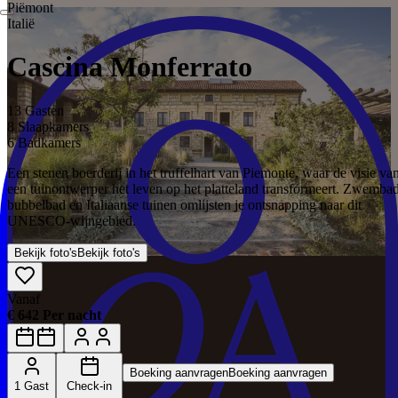
Piëmont
Italië
Cascina Monferrato
13 Gasten
8 Slaapkamers
6 Badkamers
Een stenen boerderij in het truffelhart van Piemonte, waar de visie va
een tuinontwerper het leven op het platteland transformeert. Zwembad
bubbelbad en Italiaanse tuinen omlijsten je ontsnapping naar dit
UNESCO-wijngebied.
Bekijk foto's
Bekijk foto's
Vanaf
€ 642 Per nacht
Boeking aanvragen
Boeking aanvragen
1 Gast
Check-in