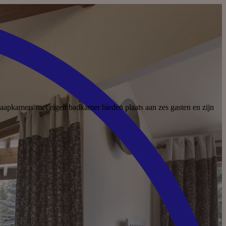
slaapkamers met eigen badkamer bieden plaats aan zes gasten en zijn