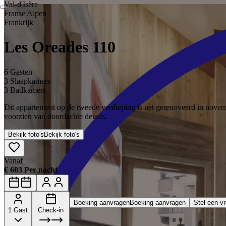
Val‑d'Isère
Franse Alpen
Frankrijk
Les Oreades 110
6 Gasten
3 Slaapkamers
3 Badkamers
Dit appartement op de tweede verdieping is net gerenoveerd in novemb
voorzien van doordachte details.
Bekijk foto's
Bekijk foto's
Vanaf
€ 603 Per nacht
Boeking aanvragen
Boeking aanvragen
Stel een v
1 Gast
Check-in