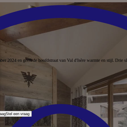
er 2024 en geeft de hoofdstraat van Val d'Isère warmte en stijl. Drie 
raag
Stel een vraag