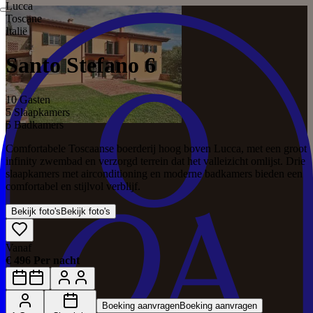
Lucca
Toscane
Italië
Santo Stefano 6
10 Gasten
5 Slaapkamers
5 Badkamers
Comfortabele Toscaanse boerderij hoog boven Lucca, met een groot
infinity zwembad en verzorgd terrein dat het vallei­zicht omlijst. Drie
slaapkamers met airconditioning en moderne badkamers bieden een
comfortabel en stijlvol verblijf.
Bekijk foto's
Bekijk foto's
Vanaf
€ 496 Per nacht
Boeking aanvragen
Boeking aanvragen